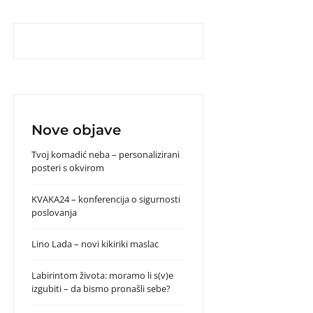
Nove objave
Tvoj komadić neba – personalizirani
posteri s okvirom
KVAKA24 – konferencija o sigurnosti
poslovanja
Lino Lada – novi kikiriki maslac
Labirintom života: moramo li s(v)e
izgubiti – da bismo pronašli sebe?