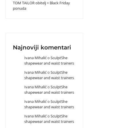
TOM TAILOR obitelj + Black Friday
ponuda
Najnoviji komentari
Ivana Mihalić
o
SculptShe
shapewear and waist trainers
Ivana Mihalić
o
SculptShe
shapewear and waist trainers
Ivana Mihalić
o
SculptShe
shapewear and waist trainers
Ivana Mihalić
o
SculptShe
shapewear and waist trainers
Ivana Mihalić
o
SculptShe
shapewear and waist trainers