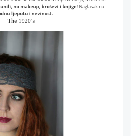
unđi, no makeup, broševi i knjige!
Naglasak na
odnu ljepotu
i
nevinost.
The 1920’s