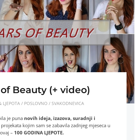
 of Beauty (+ video)
 LJEPOTA
/
POSLOVNO
/
SVAKODNEVICA
ila je puna
novih ideja, izazova, suradnji i
 projekata kojim sam se zabavila zadnjeg mjeseca u
 ovaj –
100 GODINA LJEPOTE.