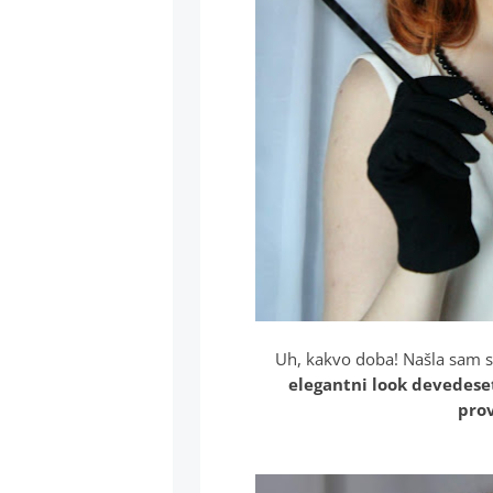
Uh, kakvo doba! Našla sam st
elegantni look devedese
prov