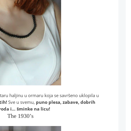
aru haljinu u ormaru koja se savršeno uklopila u
tih!
Sve u svemu,
puno plesa, zabave, dobrih
oda i… šminke na licu!
The 1930’s