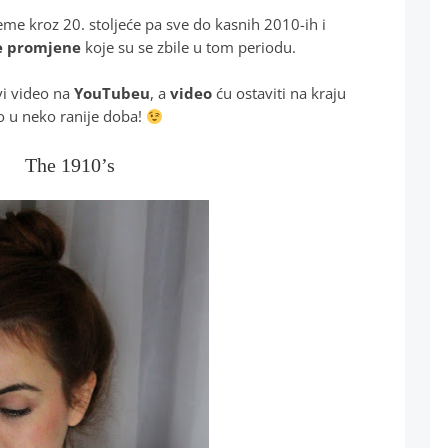
eme kroz 20. stoljeće pa sve do kasnih 2010-ih i
e promjene
koje su se zbile u tom periodu.
vi video na
YouTubeu
, a
video
ću ostaviti na kraju
o u neko ranije doba!
The 1910’s