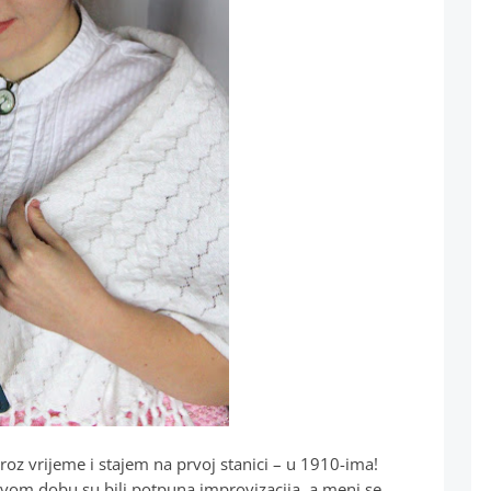
oz vrijeme i stajem na prvoj stanici – u 1910-ima!
 ovom dobu su bili potpuna improvizacija, a meni se