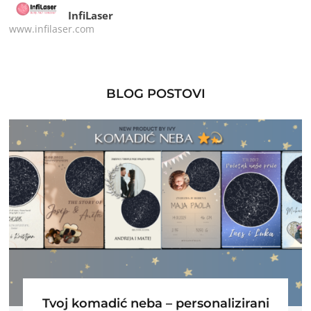
InfiLaser
www.infilaser.com
BLOG POSTOVI
Tvoj komadić neba – personalizirani