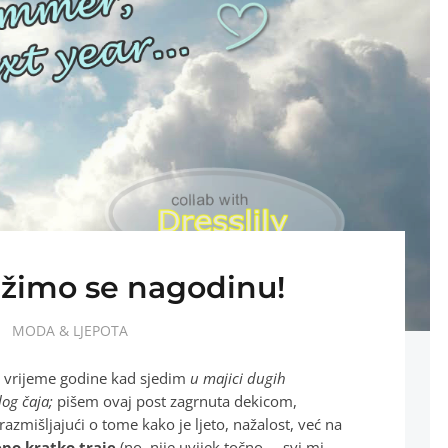
užimo se nagodinu!
MODA & LJEPOTA
o vrijeme godine kad sjedim
u majici dugih
log čaja;
pišem ovaj post zagrnuta dekicom,
 razmišljajući o tome kako je ljeto, nažalost, već na
jepo kratko traje
(no, nije uvijek točno, – svi mi