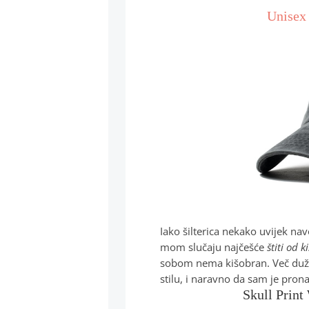
Unisex 
Iako šilterica nekako uvijek nav
mom slučaju najčešće
štiti od k
sobom nema kišobran. Več duže 
stilu, i naravno da sam je pro
Skull Print