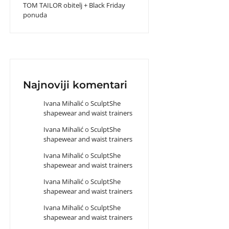
TOM TAILOR obitelj + Black Friday
ponuda
Najnoviji komentari
Ivana Mihalić
o
SculptShe
shapewear and waist trainers
Ivana Mihalić
o
SculptShe
shapewear and waist trainers
Ivana Mihalić
o
SculptShe
shapewear and waist trainers
Ivana Mihalić
o
SculptShe
shapewear and waist trainers
Ivana Mihalić
o
SculptShe
shapewear and waist trainers