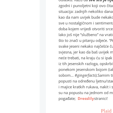
zgodni i punoljetni koji ovo čit
situacija: zadnjih nekoliko dan
kao da nam uvijek bude nekako 
sve u nostalgičnom i sentimenta
doba kojem vrijedi otvoriti srce
Iako još nije “službeno” na vra
što to znači u pitanju odjeće.
“P
svake jeseni nekako najčešće č
svjesna, jer kao da baš uvijek m
neće trebati, na kraju ću si ip
iz tih jesenskih razloga, opskr
ponekom jesenskom bojom (iako
sobom…
#gingerfacts
).Samim ti
popusti na određenu ljetnu/star
i majice kratkih rukava, nakit i
su na popustu na jednom od mo
pogađate;
Dresslily
stranici!
Plaid