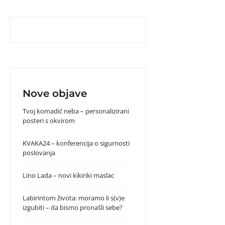
Nove objave
Tvoj komadić neba – personalizirani
posteri s okvirom
KVAKA24 – konferencija o sigurnosti
poslovanja
Lino Lada – novi kikiriki maslac
Labirintom života: moramo li s(v)e
izgubiti – da bismo pronašli sebe?