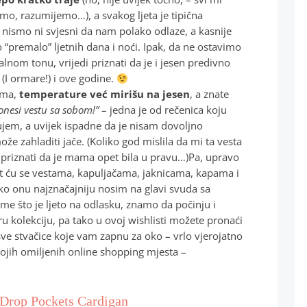
amo, razumijemo…), a svakog ljeta je tipična
a nismo ni svjesni da nam polako odlaze, a kasnije
“premalo” ljetnih dana i noći. Ipak, da ne ostavimo
lnom tonu, vrijedi priznati da je i jesen predivno
 (I ormare!) i ove godine.
tima,
temperature već mirišu na jesen
, a znate
onesi vestu sa sobom!”
– jedna je od rečenica koju
ujem, a uvijek ispadne da je nisam dovoljno
ože zahladiti jače. (Koliko god mislila da mi ta vesta
ak priznati da je mama opet bila u pravu…)Pa, upravo
bit ću se vestama, kapuljačama, jaknicama, kapama i
 onu najznačajniju nosim na glavi svuda sa
me što je ljeto na odlasku, znamo da počinju i
u kolekciju, pa tako u ovoj wishlisti možete pronaći
 sve stvačice koje vam zapnu za oko – vrlo vjerojatno
jih omiljenih online shopping mjesta –
 Drop Pockets Cardigan