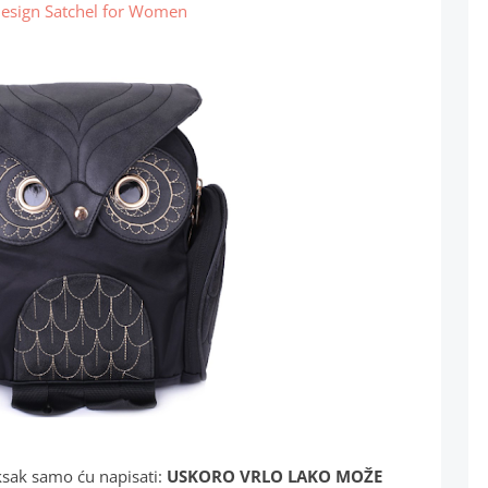
Design Satchel for Women
ksak samo ću napisati:
USKORO VRLO LAKO MOŽE