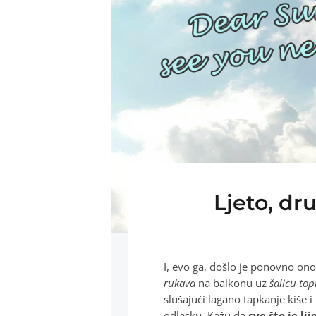
Ljeto, dr
I, evo ga, došlo je ponovno on
rukava
na balkonu uz
šalicu top
slušajući lagano tapkanje kiše i
odlasku. Kažu da
sve što je li